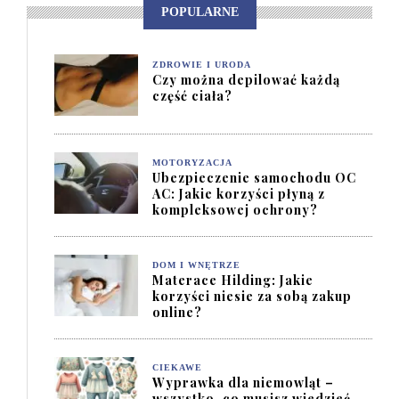
POPULARNE
ZDROWIE I URODA
Czy można depilować każdą
część ciała?
MOTORYZACJA
Ubezpieczenie samochodu OC
AC: Jakie korzyści płyną z
kompleksowej ochrony?
DOM I WNĘTRZE
Materace Hilding: Jakie
korzyści niesie za sobą zakup
online?
CIEKAWE
Wyprawka dla niemowląt –
wszystko, co musisz wiedzieć