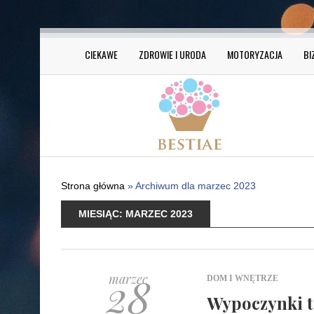
CIEKAWE
ZDROWIE I URODA
MOTORYZACJA
BI
Strona główna
»
Archiwum dla marzec 2023
MIESIĄC:
MARZEC 2023
28
marzec
DOM I WNĘTRZE
Wypoczynki t