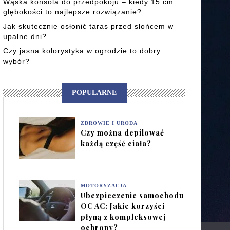
Wąska konsola do przedpokoju – kiedy 15 cm
głębokości to najlepsze rozwiązanie?
Jak skutecznie osłonić taras przed słońcem w
upalne dni?
Czy jasna kolorystyka w ogrodzie to dobry
wybór?
POPULARNE
ZDROWIE I URODA
Czy można depilować
każdą część ciała?
MOTORYZACJA
Ubezpieczenie samochodu
OC AC: Jakie korzyści
płyną z kompleksowej
ochrony?