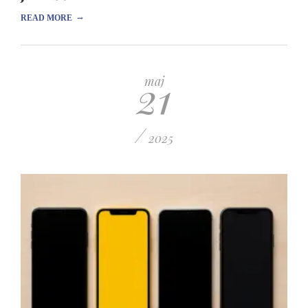
→
READ MORE
21
maj
/
2025