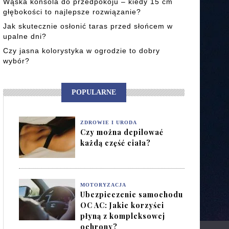
Wąska konsola do przedpokoju – kiedy 15 cm
głębokości to najlepsze rozwiązanie?
Jak skutecznie osłonić taras przed słońcem w
upalne dni?
Czy jasna kolorystyka w ogrodzie to dobry
wybór?
POPULARNE
ZDROWIE I URODA
Czy można depilować
każdą część ciała?
MOTORYZACJA
Ubezpieczenie samochodu
OC AC: Jakie korzyści
płyną z kompleksowej
ochrony?