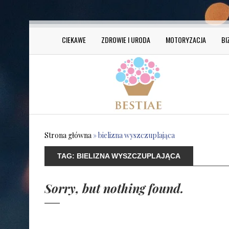
CIEKAWE
ZDROWIE I URODA
MOTORYZACJA
BI
Strona główna
»
bielizna wyszczuplająca
TAG:
BIELIZNA WYSZCZUPLAJĄCA
Sorry, but nothing found.